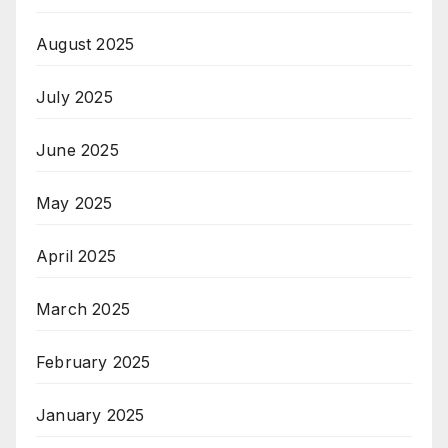
August 2025
July 2025
June 2025
May 2025
April 2025
March 2025
February 2025
January 2025