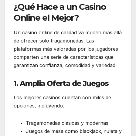
¿Qué Hace a un Casino
Online el Mejor?
Un casino online de calidad va mucho más allá
de ofrecer solo tragamonedas. Las
plataformas más valoradas por los jugadores
comparten una serie de características que
garantizan confianza, comodidad y variedad:
1.
Amplia Oferta de Juegos
Los mejores casinos cuentan con miles de
opciones, incluyendo:
Tragamonedas clásicas y modernas
Juegos de mesa como blackjack, ruleta y