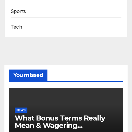
Sports
Tech
You missed
NEWS
What Bonus Terms Really
Mean & Wagering