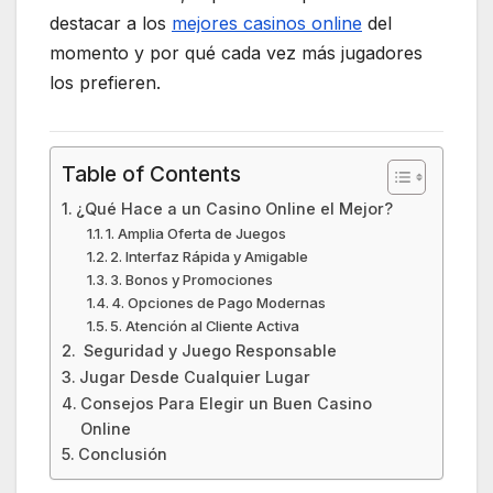
destacar a los
mejores casinos online
del
momento y por qué cada vez más jugadores
los prefieren.
Table of Contents
¿Qué Hace a un Casino Online el Mejor?
1. Amplia Oferta de Juegos
2. Interfaz Rápida y Amigable
3. Bonos y Promociones
4. Opciones de Pago Modernas
5. Atención al Cliente Activa
️ Seguridad y Juego Responsable
Jugar Desde Cualquier Lugar
Consejos Para Elegir un Buen Casino
Online
Conclusión