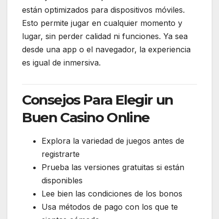
están optimizados para dispositivos móviles.
Esto permite jugar en cualquier momento y
lugar, sin perder calidad ni funciones. Ya sea
desde una app o el navegador, la experiencia
es igual de inmersiva.
Consejos Para Elegir un
Buen Casino Online
Explora la variedad de juegos antes de
registrarte
Prueba las versiones gratuitas si están
disponibles
Lee bien las condiciones de los bonos
Usa métodos de pago con los que te