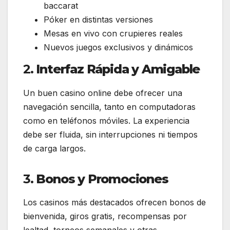
baccarat
Póker en distintas versiones
Mesas en vivo con crupieres reales
Nuevos juegos exclusivos y dinámicos
2.
Interfaz Rápida y Amigable
Un buen casino online debe ofrecer una
navegación sencilla, tanto en computadoras
como en teléfonos móviles. La experiencia
debe ser fluida, sin interrupciones ni tiempos
de carga largos.
3.
Bonos y Promociones
Los casinos más destacados ofrecen bonos de
bienvenida, giros gratis, recompensas por