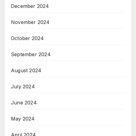
December 2024
November 2024
October 2024
September 2024
August 2024
July 2024
June 2024
May 2024
April 2024