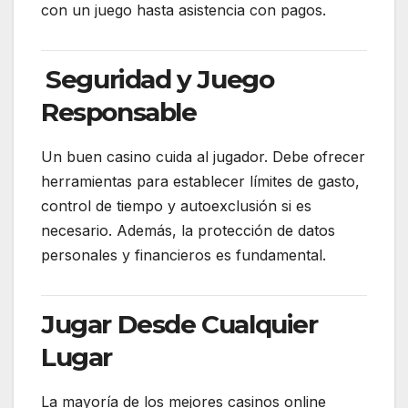
con un juego hasta asistencia con pagos.
️ Seguridad y Juego
Responsable
Un buen casino cuida al jugador. Debe ofrecer
herramientas para establecer límites de gasto,
control de tiempo y autoexclusión si es
necesario. Además, la protección de datos
personales y financieros es fundamental.
Jugar Desde Cualquier
Lugar
La mayoría de los mejores casinos online